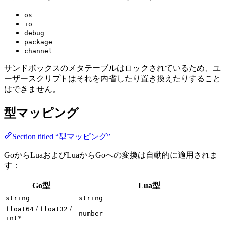
os
io
debug
package
channel
サンドボックスのメタテーブルはロックされているため、ユ
ーザースクリプトはそれを内省したり置き換えたりすること
はできません。
型マッピング
Section titled “型マッピング”
GoからLuaおよびLuaからGoへの変換は自動的に適用されま
す：
Go型
Lua型
string
string
/
/
float64
float32
number
int*