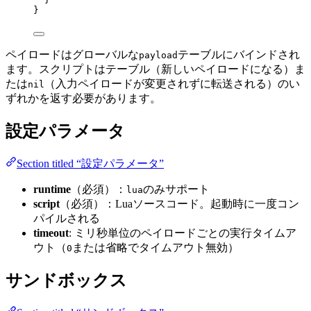
}
ペイロードはグローバルな
テーブルにバインドされ
payload
ます。スクリプトはテーブル（新しいペイロードになる）ま
たは
（入力ペイロードが変更されずに転送される）のい
nil
ずれかを返す必要があります。
設定パラメータ
Section titled “設定パラメータ”
runtime
（必須）：
のみサポート
lua
script
（必須）：Luaソースコード。起動時に一度コン
パイルされる
timeout
: ミリ秒単位のペイロードごとの実行タイムア
ウト（
または省略でタイムアウト無効）
0
サンドボックス