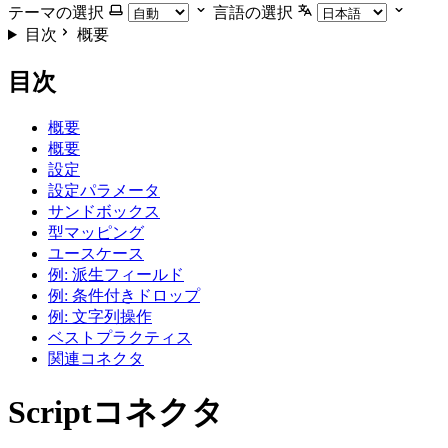
テーマの選択
言語の選択
目次
概要
目次
概要
概要
設定
設定パラメータ
サンドボックス
型マッピング
ユースケース
例: 派生フィールド
例: 条件付きドロップ
例: 文字列操作
ベストプラクティス
関連コネクタ
Scriptコネクタ