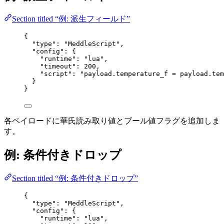
Section titled “例: 派生フィールド”
{
"type"
: 
"
MeddleScript
"
,
"config"
: {
"runtime"
: 
"
lua
"
,
"timeout"
: 
200
,
"script"
: 
"
payload.temperature_f = payload.tem
}
}
各ペイロードに華氏読み取り値とブール値フラグを追加しま
す。
例: 条件付きドロップ
Section titled “例: 条件付きドロップ”
{
"type"
: 
"
MeddleScript
"
,
"config"
: {
"runtime"
: 
"
lua
"
,