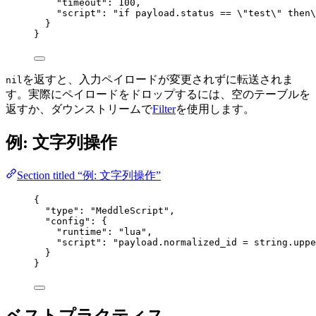
"timeout"
: 
100
,
"script"
: 
"
if payload.status == 
\"
test
\"
 then
\
}
}
を返すと、入力ペイロードが変更されずに転送されま
nil
す。実際にペイロードをドロップするには、空のテーブルを
返すか、ダウンストリームで
Filter
を使用します。
例: 文字列操作
Section titled “例: 文字列操作”
{
"type"
: 
"
MeddleScript
"
,
"config"
: {
"runtime"
: 
"
lua
"
,
"script"
: 
"
payload.normalized_id = string.uppe
}
}