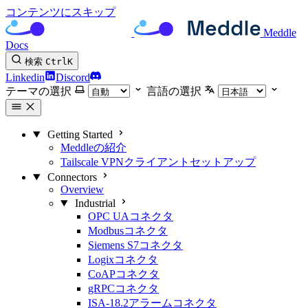
コンテンツにスキップ
Meddle
Docs
検索
Ctrl
K
Linkedin
Discord
テーマの選択
言語の選択
Getting Started
Meddleの紹介
Tailscale VPNクライアントセットアップ
Connectors
Overview
Industrial
OPC UAコネクタ
Modbusコネクタ
Siemens S7コネクタ
Logixコネクタ
CoAPコネクタ
gRPCコネクタ
ISA-18.2アラームコネクタ