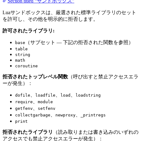
Section titled “サンドボックス”
Luaサンドボックスは、厳選された標準ライブラリのセット
を許可し、その他を明示的に拒否します。
許可されたライブラリ:
（サブセット — 下記の拒否された関数を参照）
base
table
string
math
coroutine
拒否されたトップレベル関数
（呼び出すと禁止アクセスエラ
ーが発生）：
、
、
、
dofile
loadfile
load
loadstring
、
require
module
、
getfenv
setfenv
、
、
collectgarbage
newproxy
_printregs
print
拒否されたライブラリ
（読み取りまたは書き込みのいずれの
アクセスでも禁止アクセスエラーが発生）：