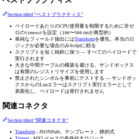
ベストプラクティス
Section titled “ベストプラクティス”
ペイロードあたりのCPU使用量を制限するために非ゼ
ロの
を設定（
〜
msが典型的）
timeout
100
500
単純なフィールド抽出には
Transform
を優先。本当のロ
ジックが必要な場合のみScriptに頼る
スクリプトを短く純粋に保つ — すべてのペイロードで
実行されます
大きな中間テーブルの構築を避ける。サンドボックス
は有限のレジストリサイズを使用します
禁止されたシンボルを事前にテストする — サンドボッ
クスからのLuaエラーはスクリプト実行エラーとして
表面化し、ペイロードは発行されません
関連コネクタ
Section titled “関連コネクタ”
Transform
- JSONPath、テンプレート、静的式
Trigger
- MXLベースの条件付きロジック