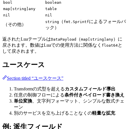
bool
boolean
map[string]any
table
nil
nil
（
によるフォールバ
string
fmt.Sprintf
（その他）
ック）
返されたLuaテーブルは
（
）に
DataPayload
map[string]any
戻されます。数値はLuaでの使用方法に関係なく
と
float64
して戻されます。
ユースケース
Section titled “ユースケース”
Transformの式型を超える
カスタムフィールド導出
任意の制御フローによる
条件付きペイロード書き換え
単位変換
、文字列フォーマット、シンプルな数式チェ
ーン
別のサービスを立ち上げることなくの
軽量な拡充
例: 派生フィールド