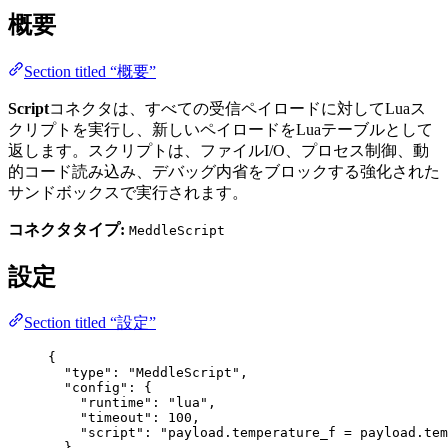
概要
Section titled “概要”
Script
コネクタは、すべての受信ペイロードに対してLuaス
クリプトを実行し、新しいペイロードをLuaテーブルとして
返します。スクリプトは、ファイルI/O、プロセス制御、動
的コード読み込み、デバッグ内省をブロックする強化された
サンドボックスで実行されます。
コネクタタイプ:
MeddleScript
設定
Section titled “設定”
{
"type"
: 
"
MeddleScript
"
,
"config"
: {
"runtime"
: 
"
lua
"
,
"timeout"
: 
100
,
"script"
: 
"
payload.temperature_f = payload.tem
}