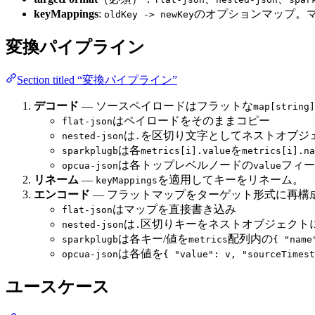
keyMappings
:
のオプションマップ。
oldKey -> newKey
変換パイプライン
Section titled “変換パイプライン”
デコード
— ソースペイロードはフラットな
map[string]
はペイロードをそのままコピー
flat-json
は
を区切り文字としてネストオブジ
nested-json
.
は各
を
sparkplugb
metrics[i].value
metrics[i].na
は各トップレベルノードの
フィー
opcua-json
value
リネーム
—
を適用してキーをリネーム。
keyMappings
エンコード
— フラットマップをターゲット形式に再構
はマップを直接書き込み
flat-json
は
区切りキーをネストオブジェクト
nested-json
.
は各キー/値を
配列内の
sparkplugb
metrics
{ "name
は各値を
opcua-json
{ "value": v, "sourceTimest
ユースケース