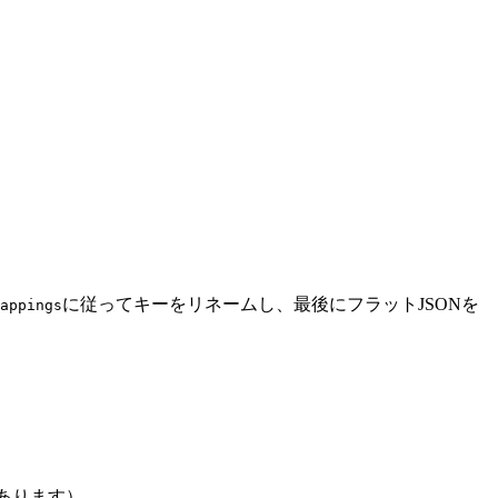
に従ってキーをリネームし、最後にフラットJSONを
appings
あります）