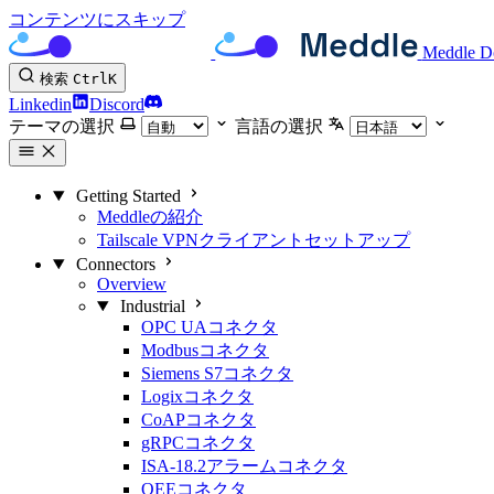
コンテンツにスキップ
Meddle D
検索
Ctrl
K
Linkedin
Discord
テーマの選択
言語の選択
Getting Started
Meddleの紹介
Tailscale VPNクライアントセットアップ
Connectors
Overview
Industrial
OPC UAコネクタ
Modbusコネクタ
Siemens S7コネクタ
Logixコネクタ
CoAPコネクタ
gRPCコネクタ
ISA-18.2アラームコネクタ
OEEコネクタ