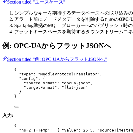
Section titled “ユースケース”
シンプルなキーを期待するデータベースへの取り込みの
アラート前にノードメタデータを削除するための
OPC-
Sparkplug準拠のMQTTブローカーへのパブリッシュ時の
フラットキースペースを期待するダウンストリームコネ
例: OPC-UAからフラットJSONへ
Section titled “例: OPC-UAからフラットJSONへ”
{
"type"
: 
"
MeddleProtocolTranslator
"
,
"config"
: {
"sourceFormat"
: 
"
opcua-json
"
,
"targetFormat"
: 
"
flat-json
"
}
}
入力:
{
"ns=2;s=Temp"
:  { 
"value"
: 
25.5
, 
"sourceTimestam