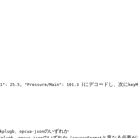
にデコードし、次に
1": 25.5, "Pressure/Main": 101.3 }
keyM
、
のいずれか
kplugb
opcua-json
、
のいずれか（
と異なる必要が
kplugb
opcua-json
sourceFormat