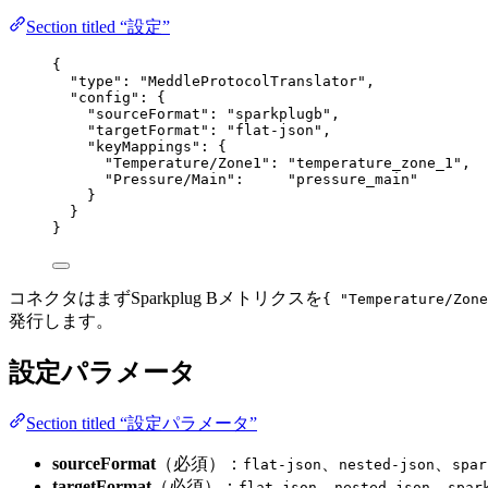
Section titled “設定”
{
"type"
: 
"
MeddleProtocolTranslator
"
,
"config"
: {
"sourceFormat"
: 
"
sparkplugb
"
,
"targetFormat"
: 
"
flat-json
"
,
"keyMappings"
: {
"Temperature/Zone1"
: 
"
temperature_zone_1
"
,
"Pressure/Main"
:     
"
pressure_main
"
}
}
}
コネクタはまずSparkplug Bメトリクスを
{ "Temperature/Zone
発行します。
設定パラメータ
Section titled “設定パラメータ”
sourceFormat
（必須）：
、
、
flat-json
nested-json
spar
targetFormat
（必須）：
、
、
flat-json
nested-json
spar