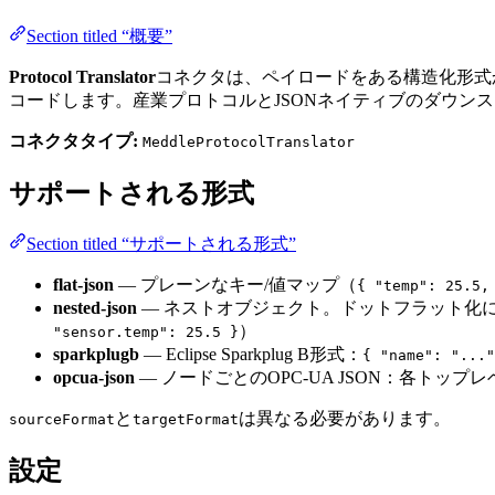
Section titled “概要”
Protocol Translator
コネクタは、ペイロードをある構造化形式
コードします。産業プロトコルとJSONネイティブのダウン
コネクタタイプ:
MeddleProtocolTranslator
サポートされる形式
Section titled “サポートされる形式”
flat-json
— プレーンなキー/値マップ（
{ "temp": 25.5,
nested-json
— ネストオブジェクト。ドットフラット化
）
"sensor.temp": 25.5 }
sparkplugb
— Eclipse Sparkplug B形式：
{ "name": "..."
opcua-json
— ノードごとのOPC-UA JSON：各トップ
と
は異なる必要があります。
sourceFormat
targetFormat
設定