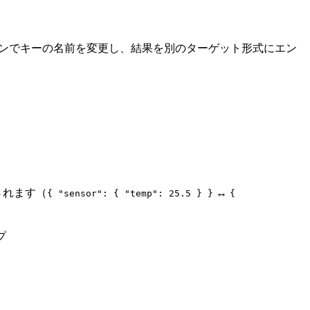
ンでキーの名前を変更し、結果を別のターゲット形式にエン
されます（
↔
{ "sensor": { "temp": 25.5 } }
{
プ