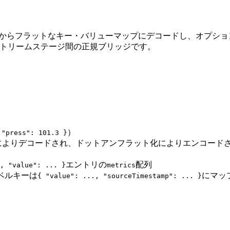
からフラットなキー・バリューマップにデコードし、オプショ
ストリームステージ間の正規ブリッジです。
）
 "press": 101.3 }
によりデコードされ、ドットアンフラット化によりエンコード
エントリの
配列
, "value": ... }
metrics
レベルキーは
にマッ
{ "value": ..., "sourceTimestamp": ... }