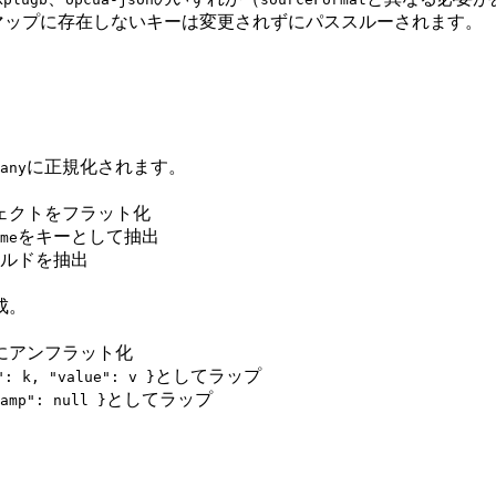
マップに存在しないキーは変更されずにパススルーされます。
に正規化されます。
any
ェクトをフラット化
をキーとして抽出
me
ルドを抽出
成。
にアンフラット化
としてラップ
": k, "value": v }
としてラップ
amp": null }