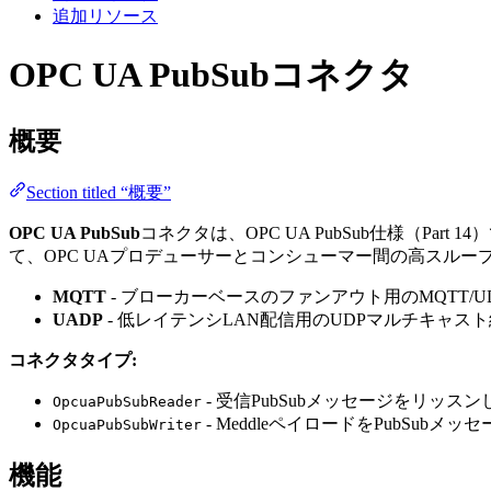
追加リソース
OPC UA PubSubコネクタ
概要
Section titled “概要”
OPC UA PubSub
コネクタは、OPC UA PubSub仕様（P
て、OPC UAプロデューサーとコンシューマー間の高スル
MQTT
- ブローカーベースのファンアウト用のMQTT/U
UADP
- 低レイテンシLAN配信用のUDPマルチキャス
コネクタタイプ:
- 受信PubSubメッセージをリッスン
OpcuaPubSubReader
- MeddleペイロードをPubSub
OpcuaPubSubWriter
機能