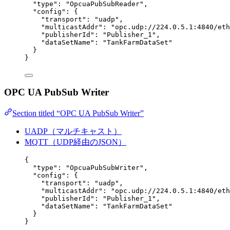
"type"
: 
"
OpcuaPubSubReader
"
,
"config"
: {
"transport"
: 
"
uadp
"
,
"multicastAddr"
: 
"
opc.udp://224.0.5.1:4840/eth
"publisherId"
: 
"
Publisher_1
"
,
"dataSetName"
: 
"
TankFarmDataSet
"
}
}
OPC UA PubSub Writer
Section titled “OPC UA PubSub Writer”
UADP（マルチキャスト）
MQTT（UDP経由のJSON）
{
"type"
: 
"
OpcuaPubSubWriter
"
,
"config"
: {
"transport"
: 
"
uadp
"
,
"multicastAddr"
: 
"
opc.udp://224.0.5.1:4840/eth
"publisherId"
: 
"
Publisher_1
"
,
"dataSetName"
: 
"
TankFarmDataSet
"
}
}