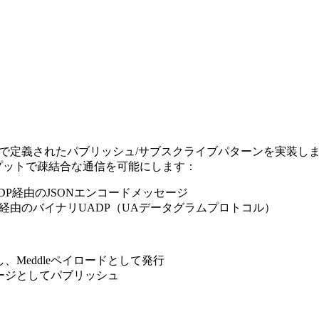
art 14）で定義されたパブリッシュ/サブスクライブパターンを
ープットで疎結合な通信を可能にします：
DP経由のJSONエンコードメッセージ
ト経由のバイナリUADP（UAデータグラムプロトコル）
し、Meddleペイロードとして発行
メッセージとしてパブリッシュ