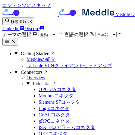
コンテンツにスキップ
Meddle D
検索
Ctrl
K
Linkedin
Discord
テーマの選択
言語の選択
Getting Started
Meddleの紹介
Tailscale VPNクライアントセットアップ
Connectors
Overview
Industrial
OPC UAコネクタ
Modbusコネクタ
Siemens S7コネクタ
Logixコネクタ
CoAPコネクタ
gRPCコネクタ
ISA-18.2アラームコネクタ
OEEコネクタ