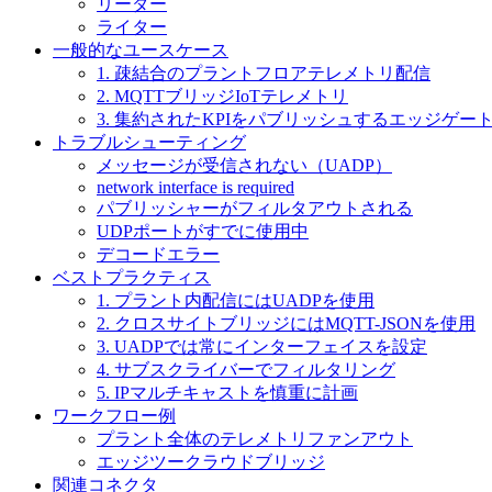
リーダー
ライター
一般的なユースケース
1. 疎結合のプラントフロアテレメトリ配信
2. MQTTブリッジIoTテレメトリ
3. 集約されたKPIをパブリッシュするエッジゲー
トラブルシューティング
メッセージが受信されない（UADP）
network interface is required
パブリッシャーがフィルタアウトされる
UDPポートがすでに使用中
デコードエラー
ベストプラクティス
1. プラント内配信にはUADPを使用
2. クロスサイトブリッジにはMQTT-JSONを使用
3. UADPでは常にインターフェイスを設定
4. サブスクライバーでフィルタリング
5. IPマルチキャストを慎重に計画
ワークフロー例
プラント全体のテレメトリファンアウト
エッジツークラウドブリッジ
関連コネクタ