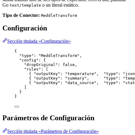
Go
o un literal estático.
text/template
Tipo de Conector:
MeddleTransform
Configuración
Sección titulada «Configuración»
{
"type"
: 
"
MeddleTransform
"
,
"config"
: {
"dropOriginal"
: 
false
,
"rules"
: [
{ 
"outputKey"
: 
"
temperature
"
,  
"type"
: 
"
json
{ 
"outputKey"
: 
"
summary
"
,      
"type"
: 
"
temp
{ 
"outputKey"
: 
"
data_source
"
,  
"type"
: 
"
stat
]
}
}
Parámetros de Configuración
Sección titulada «Parámetros de Configuración»