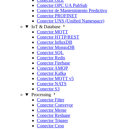
Conector OEE
Conector OPC UA PubSub
Conector de Mantenimiento Predictivo
Conector PROFINET
Conector UNS (Unified Namespace)
IoT & Database
Conector MQTT
Conector HTTP/REST
Conector InfluxDB
Conector MongoDB
Conector SQL
Conector Redis
Conector Firebase
Conector AMQP
Conector Kafka
Conector MQTT v5
Conector NATS
Conector S3
Processing
Conector Filter
Conector Conveyor
Conector Merge
Conector Reshape
Conector Trigger
Conector Cron