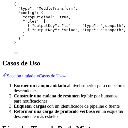
{
"type"
: 
"
MeddleTransform
"
,
"config"
: {
"dropOriginal"
: 
true
,
"rules"
: [
{ 
"outputKey"
: 
"
ts
"
,    
"type"
: 
"
jsonpath
"
, 
{ 
"outputKey"
: 
"
value
"
, 
"type"
: 
"
jsonpath
"
, 
]
}
}
Casos de Uso
Sección titulada «Casos de Uso»
Extraer un campo anidado
al nivel superior para conectores
descendentes
Construir una cadena de resumen
legible por humanos
para notificaciones
Etiquetar cargas
con un identificador de pipeline o fuente
Reformar una carga de protocolo verbosa
en un esquema
descendente más esbelto