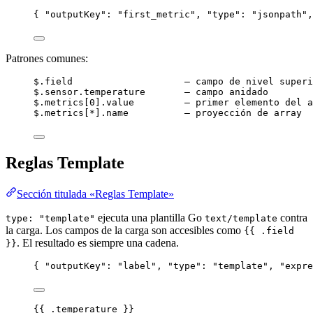
{ 
"outputKey"
: 
"
first_metric
"
, 
"type"
: 
"
jsonpath
"
,
Patrones comunes:
$.field                    – campo de nivel superi
$.sensor.temperature       – campo anidado
$.metrics[0].value         – primer elemento del a
$.metrics[*].name          – proyección de array
Reglas Template
Sección titulada «Reglas Template»
ejecuta una plantilla Go
contra
type: "template"
text/template
la carga. Los campos de la carga son accesibles como
{{ .field
. El resultado es siempre una cadena.
}}
{ 
"outputKey"
: 
"
label
"
, 
"type"
: 
"
template
"
, 
"expre
{{ .temperature }}                                