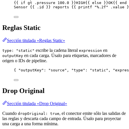
{{ if gt .pressure 100.0 }}HIGH{{ else }}OK{{ end 
Sensor {{ .id }} reports {{ printf "%.2f" .value }
Reglas Static
Sección titulada «Reglas Static»
escribe la cadena literal
en
type: "static"
expression
en cada carga. Úsalo para etiquetas, marcadores de
outputKey
origen o IDs de pipeline.
{ 
"outputKey"
: 
"
source
"
, 
"type"
: 
"
static
"
, 
"expres
Drop Original
Sección titulada «Drop Original»
Cuando
, el conector emite sólo las salidas de
dropOriginal: true
las reglas y descarta cada campo de entrada. Úsalo para proyectar
una carga a una forma mínima.