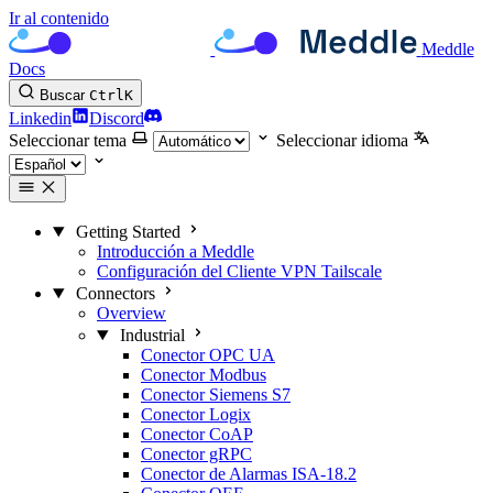
Ir al contenido
Meddle
Docs
Buscar
Ctrl
K
Linkedin
Discord
Seleccionar tema
Seleccionar idioma
Getting Started
Introducción a Meddle
Configuración del Cliente VPN Tailscale
Connectors
Overview
Industrial
Conector OPC UA
Conector Modbus
Conector Siemens S7
Conector Logix
Conector CoAP
Conector gRPC
Conector de Alarmas ISA-18.2