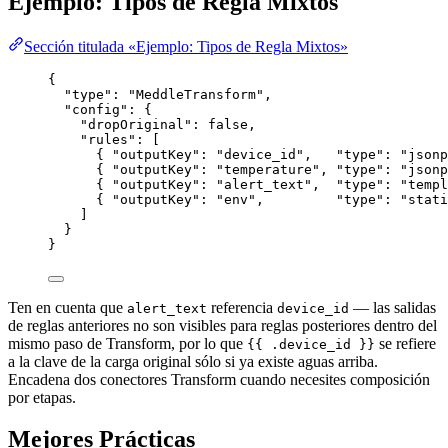
Ejemplo: Tipos de Regla Mixtos
Sección titulada «Ejemplo: Tipos de Regla Mixtos»
{
"type"
: 
"
MeddleTransform
"
,
"config"
: {
"dropOriginal"
: 
false
,
"rules"
: [
{ 
"outputKey"
: 
"
device_id
"
,   
"type"
: 
"
jsonp
{ 
"outputKey"
: 
"
temperature
"
, 
"type"
: 
"
jsonp
{ 
"outputKey"
: 
"
alert_text
"
,  
"type"
: 
"
templ
{ 
"outputKey"
: 
"
env
"
,         
"type"
: 
"
stati
]
}
}
Ten en cuenta que
referencia
— las salidas
alert_text
device_id
de reglas anteriores no son visibles para reglas posteriores dentro del
mismo paso de Transform, por lo que
se refiere
{{ .device_id }}
a la clave de la carga original sólo si ya existe aguas arriba.
Encadena dos conectores Transform cuando necesites composición
por etapas.
Mejores Prácticas