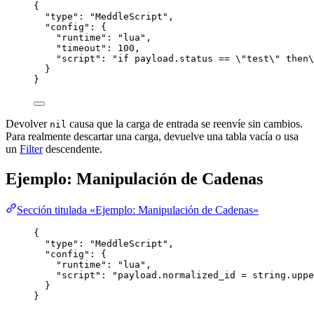
{
"type"
: 
"
MeddleScript
"
,
"config"
: {
"runtime"
: 
"
lua
"
,
"timeout"
: 
100
,
"script"
: 
"
if payload.status == 
\"
test
\"
 then
\
}
}
Devolver
causa que la carga de entrada se reenvíe sin cambios.
nil
Para realmente descartar una carga, devuelve una tabla vacía o usa
un
Filter
descendente.
Ejemplo: Manipulación de Cadenas
Sección titulada «Ejemplo: Manipulación de Cadenas»
{
"type"
: 
"
MeddleScript
"
,
"config"
: {
"runtime"
: 
"
lua
"
,
"script"
: 
"
payload.normalized_id = string.uppe
}
}