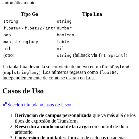
automáticamente:
Tipo Go
Tipo Lua
string
string
/
/
float64
float32
int*
number
bool
boolean
map[string]any
table
nil
nil
(otro)
(fallback vía
)
string
fmt.Sprintf
La tabla Lua devuelta se convierte de nuevo en un
DataPayload
(
). Los números regresan como
,
map[string]any
float64
independientemente de cómo se usaran en Lua.
Casos de Uso
Sección titulada «Casos de Uso»
Derivación de campos personalizada
que va más allá de los
tipos de expresión de Transform
Reescritura condicional de la carga
con control de flujo
arbitrario
Conversión de unidades
, formato de cadenas o cadenas