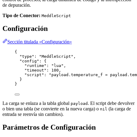
de depuración.
Tipo de Conector:
MeddleScript
Configuración
Sección titulada «Configuración»
{
"type"
: 
"
MeddleScript
"
,
"config"
: {
"runtime"
: 
"
lua
"
,
"timeout"
: 
100
,
"script"
: 
"
payload.temperature_f = payload.tem
}
}
La carga se enlaza a la tabla global
. El script debe devolver
payload
o bien una tabla (se convierte en la nueva carga) o
(la carga de
nil
entrada se reenvía sin cambios).
Parámetros de Configuración