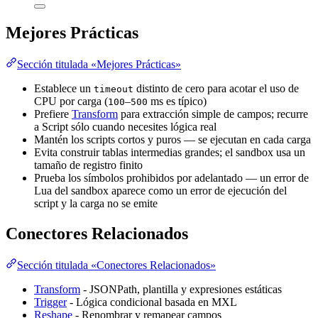
Mejores Prácticas
Sección titulada «Mejores Prácticas»
Establece un
distinto de cero para acotar el uso de
timeout
CPU por carga (
–
ms es típico)
100
500
Prefiere
Transform
para extracción simple de campos; recurre
a Script sólo cuando necesites lógica real
Mantén los scripts cortos y puros — se ejecutan en cada carga
Evita construir tablas intermedias grandes; el sandbox usa un
tamaño de registro finito
Prueba los símbolos prohibidos por adelantado — un error de
Lua del sandbox aparece como un error de ejecución del
script y la carga no se emite
Conectores Relacionados
Sección titulada «Conectores Relacionados»
Transform
- JSONPath, plantilla y expresiones estáticas
Trigger
- Lógica condicional basada en MXL
Reshape
- Renombrar y remapear campos