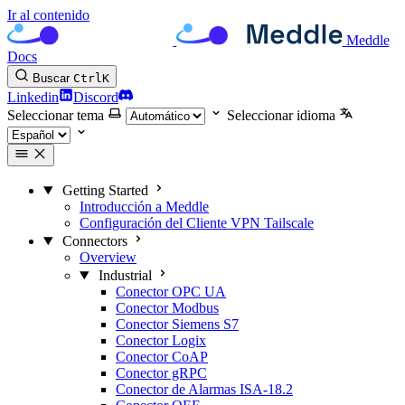
Ir al contenido
Meddle
Docs
Buscar
Ctrl
K
Linkedin
Discord
Seleccionar tema
Seleccionar idioma
Getting Started
Introducción a Meddle
Configuración del Cliente VPN Tailscale
Connectors
Overview
Industrial
Conector OPC UA
Conector Modbus
Conector Siemens S7
Conector Logix
Conector CoAP
Conector gRPC
Conector de Alarmas ISA-18.2