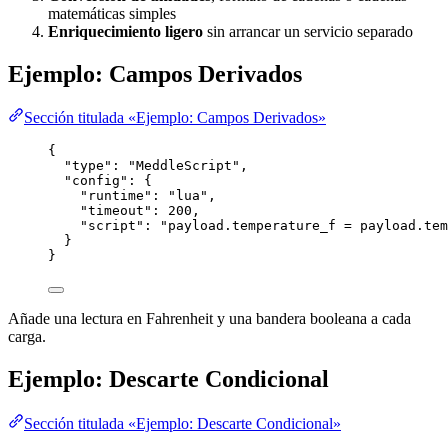
matemáticas simples
Enriquecimiento ligero
sin arrancar un servicio separado
Ejemplo: Campos Derivados
Sección titulada «Ejemplo: Campos Derivados»
{
"type"
: 
"
MeddleScript
"
,
"config"
: {
"runtime"
: 
"
lua
"
,
"timeout"
: 
200
,
"script"
: 
"
payload.temperature_f = payload.tem
}
}
Añade una lectura en Fahrenheit y una bandera booleana a cada
carga.
Ejemplo: Descarte Condicional
Sección titulada «Ejemplo: Descarte Condicional»