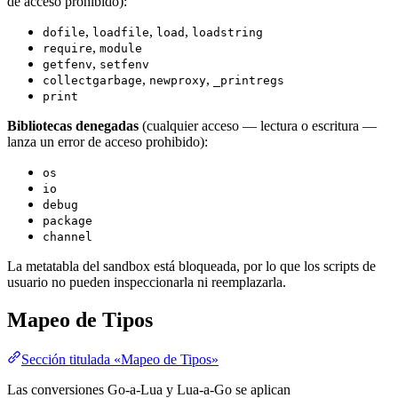
de acceso prohibido):
,
,
,
dofile
loadfile
load
loadstring
,
require
module
,
getfenv
setfenv
,
,
collectgarbage
newproxy
_printregs
print
Bibliotecas denegadas
(cualquier acceso — lectura o escritura —
lanza un error de acceso prohibido):
os
io
debug
package
channel
La metatabla del sandbox está bloqueada, por lo que los scripts de
usuario no pueden inspeccionarla ni reemplazarla.
Mapeo de Tipos
Sección titulada «Mapeo de Tipos»
Las conversiones Go-a-Lua y Lua-a-Go se aplican