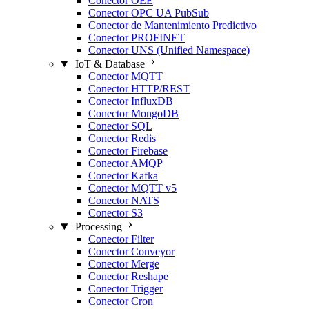
Conector OEE
Conector OPC UA PubSub
Conector de Mantenimiento Predictivo
Conector PROFINET
Conector UNS (Unified Namespace)
IoT & Database
Conector MQTT
Conector HTTP/REST
Conector InfluxDB
Conector MongoDB
Conector SQL
Conector Redis
Conector Firebase
Conector AMQP
Conector Kafka
Conector MQTT v5
Conector NATS
Conector S3
Processing
Conector Filter
Conector Conveyor
Conector Merge
Conector Reshape
Conector Trigger
Conector Cron