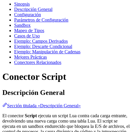
Sinopsis
Descripción General
Configuración
Parámetros de Configuración
Sandbox
Mapeo de Tipos
Casos de Uso
Ejemplo: Campos Derivados
Ejemplo: Descarte Condicional
Ejemplo: Manipulación de Cadenas
Mejores Prácticas
Conectores Relacionados
Conector Script
Descripción General
Sección titulada «Descripción General»
El conector
Script
ejecuta un script Lua contra cada carga entrante,
devolviendo una nueva carga como una tabla Lua. El script se
ejecuta en un sandbox endurecido que bloquea la E/S de archivos, el
control de procesos, la carga dinámica de código y la introspección