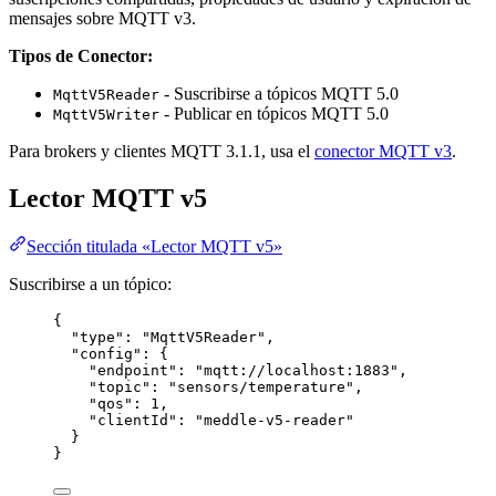
mensajes sobre MQTT v3.
Tipos de Conector:
- Suscribirse a tópicos MQTT 5.0
MqttV5Reader
- Publicar en tópicos MQTT 5.0
MqttV5Writer
Para brokers y clientes MQTT 3.1.1, usa el
conector MQTT v3
.
Lector MQTT v5
Sección titulada «Lector MQTT v5»
Suscribirse a un tópico:
{
"type"
: 
"
MqttV5Reader
"
,
"config"
: {
"endpoint"
: 
"
mqtt://localhost:1883
"
,
"topic"
: 
"
sensors/temperature
"
,
"qos"
: 
1
,
"clientId"
: 
"
meddle-v5-reader
"
}
}