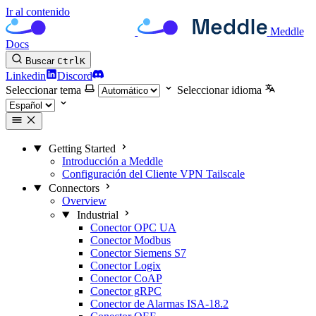
Ir al contenido
Meddle
Docs
Buscar
Ctrl
K
Linkedin
Discord
Seleccionar tema
Seleccionar idioma
Getting Started
Introducción a Meddle
Configuración del Cliente VPN Tailscale
Connectors
Overview
Industrial
Conector OPC UA
Conector Modbus
Conector Siemens S7
Conector Logix
Conector CoAP
Conector gRPC
Conector de Alarmas ISA-18.2