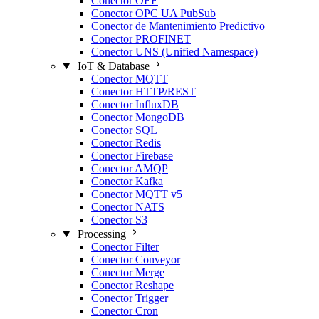
Conector OEE
Conector OPC UA PubSub
Conector de Mantenimiento Predictivo
Conector PROFINET
Conector UNS (Unified Namespace)
IoT & Database
Conector MQTT
Conector HTTP/REST
Conector InfluxDB
Conector MongoDB
Conector SQL
Conector Redis
Conector Firebase
Conector AMQP
Conector Kafka
Conector MQTT v5
Conector NATS
Conector S3
Processing
Conector Filter
Conector Conveyor
Conector Merge
Conector Reshape
Conector Trigger
Conector Cron