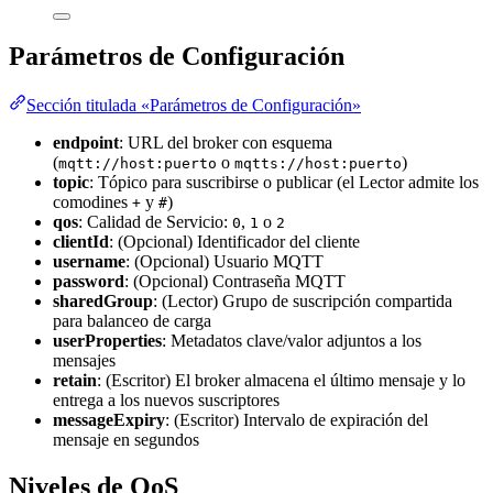
Parámetros de Configuración
Sección titulada «Parámetros de Configuración»
endpoint
: URL del broker con esquema
(
o
)
mqtt://host:puerto
mqtts://host:puerto
topic
: Tópico para suscribirse o publicar (el Lector admite los
comodines
y
)
+
#
qos
: Calidad de Servicio:
,
o
0
1
2
clientId
: (Opcional) Identificador del cliente
username
: (Opcional) Usuario MQTT
password
: (Opcional) Contraseña MQTT
sharedGroup
: (Lector) Grupo de suscripción compartida
para balanceo de carga
userProperties
: Metadatos clave/valor adjuntos a los
mensajes
retain
: (Escritor) El broker almacena el último mensaje y lo
entrega a los nuevos suscriptores
messageExpiry
: (Escritor) Intervalo de expiración del
mensaje en segundos
Niveles de QoS