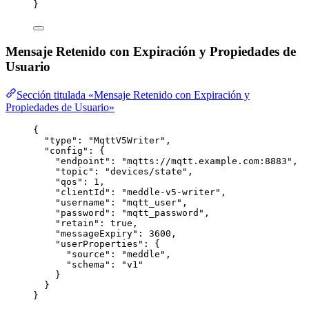
}
Mensaje Retenido con Expiración y Propiedades de
Usuario
Sección titulada «Mensaje Retenido con Expiración y
Propiedades de Usuario»
{
"type"
: 
"
MqttV5Writer
"
,
"config"
: {
"endpoint"
: 
"
mqtts://mqtt.example.com:8883
"
,
"topic"
: 
"
devices/state
"
,
"qos"
: 
1
,
"clientId"
: 
"
meddle-v5-writer
"
,
"username"
: 
"
mqtt_user
"
,
"password"
: 
"
mqtt_password
"
,
"retain"
: 
true
,
"messageExpiry"
: 
3600
,
"userProperties"
: {
"source"
: 
"
meddle
"
,
"schema"
: 
"
v1
"
}
}
}