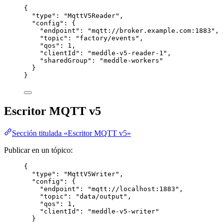
{
"type"
: 
"
MqttV5Reader
"
,
"config"
: {
"endpoint"
: 
"
mqtt://broker.example.com:1883
"
,
"topic"
: 
"
factory/events
"
,
"qos"
: 
1
,
"clientId"
: 
"
meddle-v5-reader-1
"
,
"sharedGroup"
: 
"
meddle-workers
"
}
}
Escritor MQTT v5
Sección titulada «Escritor MQTT v5»
Publicar en un tópico:
{
"type"
: 
"
MqttV5Writer
"
,
"config"
: {
"endpoint"
: 
"
mqtt://localhost:1883
"
,
"topic"
: 
"
data/output
"
,
"qos"
: 
1
,
"clientId"
: 
"
meddle-v5-writer
"
}