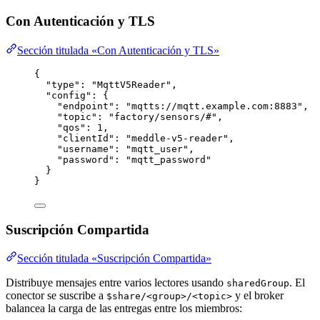
Con Autenticación y TLS
Sección titulada «Con Autenticación y TLS»
{
"type"
: 
"
MqttV5Reader
"
,
"config"
: {
"endpoint"
: 
"
mqtts://mqtt.example.com:8883
"
,
"topic"
: 
"
factory/sensors/#
"
,
"qos"
: 
1
,
"clientId"
: 
"
meddle-v5-reader
"
,
"username"
: 
"
mqtt_user
"
,
"password"
: 
"
mqtt_password
"
}
}
Suscripción Compartida
Sección titulada «Suscripción Compartida»
Distribuye mensajes entre varios lectores usando
. El
sharedGroup
conector se suscribe a
y el broker
$share/<group>/<topic>
balancea la carga de las entregas entre los miembros: