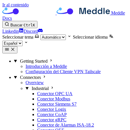
Ir al contenido
Meddle
Docs
Buscar
Ctrl
K
Linkedin
Discord
Seleccionar tema
Seleccionar idioma
Getting Started
Introducción a Meddle
Configuración del Cliente VPN Tailscale
Connectors
Overview
Industrial
Conector OPC UA
Conector Modbus
Conector Siemens S7
Conector Logix
Conector CoAP
Conector gRPC
Conector de Alarmas ISA-18.2