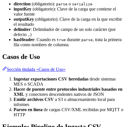
direction
(obligatorio):
o
parse
serialize
inputKey
(obligatorio): Clave de la carga que contiene el
valor fuente
outputKey
(obligatorio): Clave de la carga en la que escribir
el resultado
delimiter
: Delimitador de campo de un solo carácter (por
defecto
)
,
hasHeader
: Cuando es
durante
, trata la primera
true
parse
fila como nombres de columna
Casos de Uso
Sección titulada «Casos de Uso»
Ingestar exportaciones CSV heredadas
desde sistemas
MES o SCADA
Hacer de puente entre protocolos industriales basados en
XML
y conectores descendentes nativos de JSON
Emitir archivos CSV
a S3 o almacenamiento local para
informes
Parseo en línea
de cargas CSV/XML recibidas por MQTT o
HTTP
Ejemplo: Pipeline de Ingesta CSV