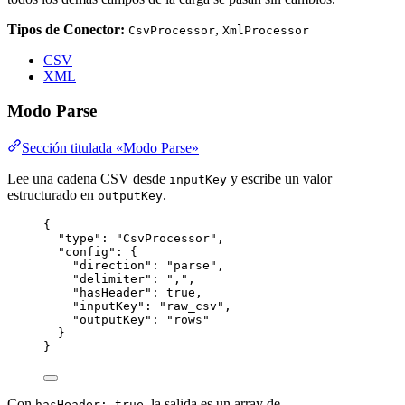
Tipos de Conector:
,
CsvProcessor
XmlProcessor
CSV
XML
Modo Parse
Sección titulada «Modo Parse»
Lee una cadena CSV desde
y escribe un valor
inputKey
estructurado en
.
outputKey
{
"type"
: 
"
CsvProcessor
"
,
"config"
: {
"direction"
: 
"
parse
"
,
"delimiter"
: 
"
,
"
,
"hasHeader"
: 
true
,
"inputKey"
: 
"
raw_csv
"
,
"outputKey"
: 
"
rows
"
}
}
Con
, la salida es un array de
hasHeader: true