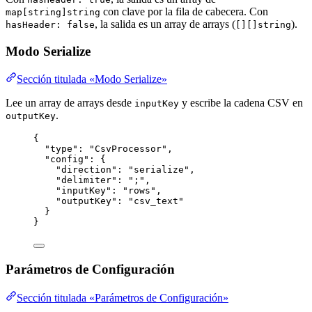
con clave por la fila de cabecera. Con
map[string]string
, la salida es un array de arrays (
).
hasHeader: false
[][]string
Modo Serialize
Sección titulada «Modo Serialize»
Lee un array de arrays desde
y escribe la cadena CSV en
inputKey
.
outputKey
{
"type"
: 
"
CsvProcessor
"
,
"config"
: {
"direction"
: 
"
serialize
"
,
"delimiter"
: 
"
;
"
,
"inputKey"
: 
"
rows
"
,
"outputKey"
: 
"
csv_text
"
}
}
Parámetros de Configuración
Sección titulada «Parámetros de Configuración»