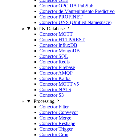
Conector OEE
Conector OPC UA PubSub
Conector de Mantenimiento Predictivo
Conector PROFINET
Conector UNS (Unified Namespace)
IoT & Database
Conector MQTT
Conector HTTP/REST
Conector InfluxDB
Conector MongoDB
Conector SQL
Conector Redis
Conector Firebase
Conector AMQP
Conector Kafka
Conector MQTT v5
Conector NATS
Conector S3
Processing
Conector Filter
Conector Conveyor
Conector Merge
Conector Reshape
Conector Trigger
Conector Cron