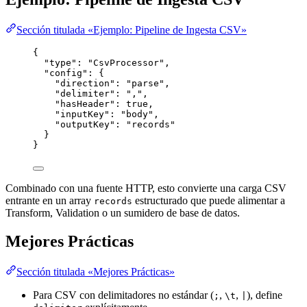
Sección titulada «Ejemplo: Pipeline de Ingesta CSV»
{
"type"
: 
"
CsvProcessor
"
,
"config"
: {
"direction"
: 
"
parse
"
,
"delimiter"
: 
"
,
"
,
"hasHeader"
: 
true
,
"inputKey"
: 
"
body
"
,
"outputKey"
: 
"
records
"
}
}
Combinado con una fuente HTTP, esto convierte una carga CSV
entrante en un array
estructurado que puede alimentar a
records
Transform, Validation o un sumidero de base de datos.
Mejores Prácticas
Sección titulada «Mejores Prácticas»
Para CSV con delimitadores no estándar (
,
,
), define
;
\t
|